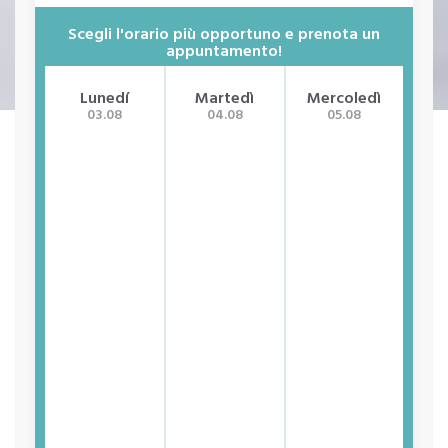
Psicologia della gravidanza
Scegli l'orario più opportuno e prenota un
appuntamento!
Lutto
Lutto perinatale
Lunedí
Martedì
Mercoledì
G
03.08
04.08
05.08
sconforto
Depressione post partum
autolesionismo
Bullismo
Paure
Disturbi del pensiero
Psiconevrosi
Malattie sessualmente trasmissibili
Infantilismo