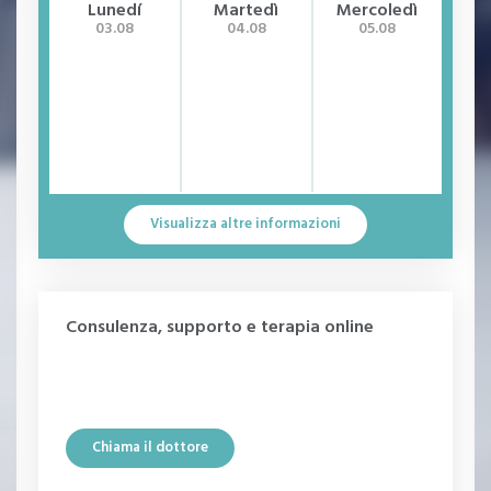
Lunedí
Martedì
Mercoledì
G
Incapacità di eiaculare
03.08
04.08
05.08
Perversioni sessuali
Sovrappeso
Disturbi Della Crescita
Disturbi del comportamento alimentare (DCA)
Problemi comportamentali
Visualizza altre informazioni
Rabbia
Balbuzie
Consulenza, supporto e terapia online
Violenza familiare
Violenza psicologica
Psicologia pediatrica
Chiama il dottore
Psicologia del femminile