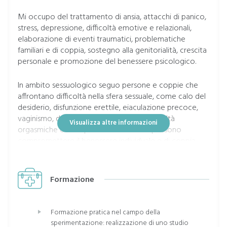
Mi occupo del trattamento di ansia, attacchi di panico,
stress, depressione, difficoltà emotive e relazionali,
elaborazione di eventi traumatici, problematiche
familiari e di coppia, sostegno alla genitorialità, crescita
personale e promozione del benessere psicologico.
In ambito sessuologico seguo persone e coppie che
affrontano difficoltà nella sfera sessuale, come calo del
desiderio, disfunzione erettile, eiaculazione precoce,
vaginismo, dolore durante i rapporti, difficoltà
Visualizza altre informazioni
orgasmiche e altre problematiche che possono
compromettere il benessere individuale e di coppia.
Offro inoltre supporto nelle tematiche legate
all'identità sessuale, all'identità di genere e
all'orientamento affettivo-sessuale. Ritengo che un
Formazione
rapporto sereno con il proprio corpo e con la propria
sessualità rappresenti una componente essenziale
dell'equilibrio psicofisico, della qualità delle relazioni e
Formazione pratica nel campo della
del benessere lungo tutto l'arco della vita.
sperimentazione: realizzazione di uno studio