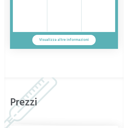
Erotomania
Sessuofobia
Esaurimento nervoso
Mutismo
Visualizza altre informazioni
Break-down adolescenziale
Complesso
Stato di agitazione
Masochismo
secchezza vaginale
Prezzi