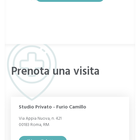
Disturbi sessuali
Difficoltà relazionali
Eiaculazione precoce
Crisi di coppia
Ansia da prestazione
Prenota una visita
problemi relazionali
Frigidità
Disturbi relazionali
infertilità
Studio Privato - Furio Camillo
Nevrosi
Via Appia Nuova, n. 421
00183 Roma, RM
Autostima
Vaginismo