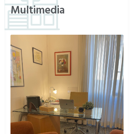
empatica, preparata e centrata. attenta
Multimedia
nell’ascolto ed efficace nella guida, mette a
proprio agio sia in coppia che
singolarmente. altamente consigliata
Paziente
Dottoressa molto preparata, sa capire il mio
stato d animo
Paziente
La Dottoressa è molto preparata, cordiale