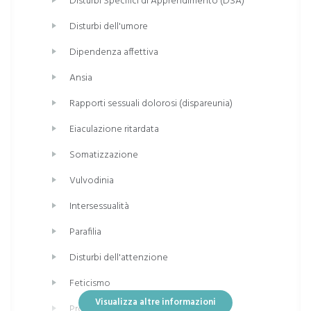
Disturbi Specifici di Apprendimento (DSA)
Disturbi dell'umore
Dipendenza affettiva
Ansia
Rapporti sessuali dolorosi (dispareunia)
Eiaculazione ritardata
Somatizzazione
Vulvodinia
Intersessualità
Parafilia
Disturbi dell'attenzione
Feticismo
Visualizza altre informazioni
Problemi di coppia