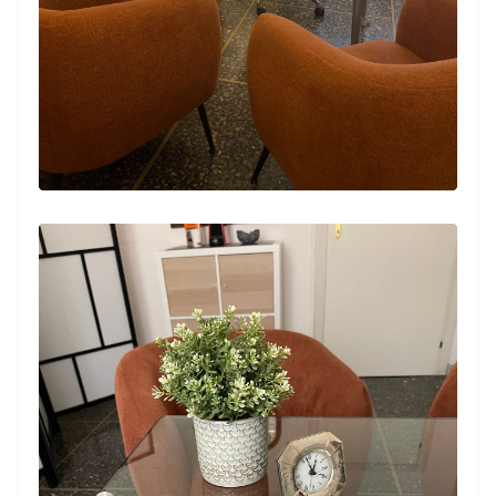
ed empatica. Mi sono sentita subito a mio
agio e soprattutto ascoltata e compresa :)
Paziente
Mi sto recando da lei per un problema
legato alla sfera sessuale con la mia ragazza
e la dottoressa mi sta aiutando molto,
soprattutto dal punto di vista mentale, a
superarlo.
Paziente
La dottoressa è dotata di una spiccata