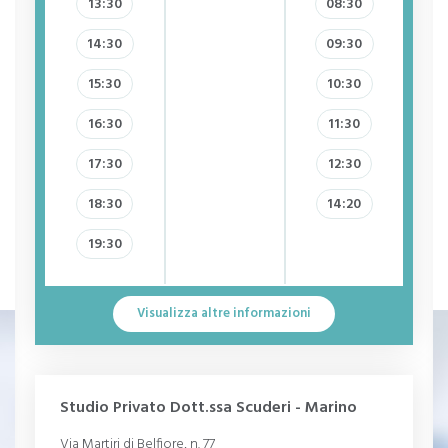
13:30
08:30
Ipocondria
14:30
09:30
Isteria
15:30
10:30
Disfunzione erettile
16:30
11:30
Premenopausa
17:30
12:30
Crisi
18:30
14:20
Paura
19:30
Mania
Violenza
Visualizza altre informazioni
Psicopatia
Trauma
Dipendenza
Studio Privato Dott.ssa Scuderi - Marino
Schiavitù sessuale
Via Martiri di Belfiore, n. 77