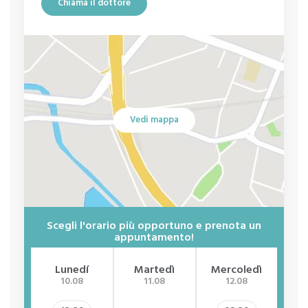
Chiama il dottore
Ipersessualità
Eiaculazione retrograda
dolore durante i rapporti sessuali
Anorgasmia
Vedi mappa
Sindrome da deficit di attenzione e iperattività
Dolore
Depressione
Disgrafia
Discalculia
Scegli l'orario più opportuno e prenota un
appuntamento!
Dislessia
Lunedí
Martedì
Mercoledì
G
Dispareunia
10.08
11.08
12.08
Fobia