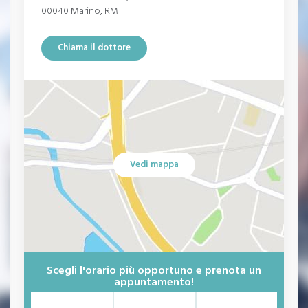
00040 Marino, RM
Disturbo d'ansia generalizzato
disturbo post traumatico da stress
Chiama il dottore
Sindrome da burnout
Fobie
Attacco di panico
Mobbing
Vedi mappa
Narcisismo
Disturbi psicosomatici
Disturbi della personalità
Disturbi alimentari
Scegli l'orario più opportuno e prenota un
Insonnia
appuntamento!
Enuresi